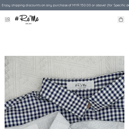
Enjoy shipping discounts on any purchase of MYR 150.00 or above! (for Specific d