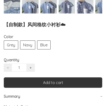
【自制款】风间格纹小衬衫☁️
Color
Grey
Navy
Blue
Quantity
−
+
Add to cart
Summary
−