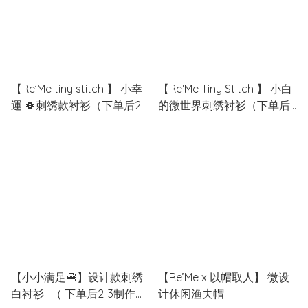
【Re’Me tiny stitch 】 小幸
【Re‘Me Tiny Stitch 】 小白
運 🍀刺绣款衬衫（下单后2-
的微世界刺绣衬衫（下单后
4天制作日）
2-3天制作）
【小小满足🍔】设计款刺绣
【Re’Me x 以帽取人】 微设
白衬衫 -（ 下单后2-3制作
计休闲渔夫帽