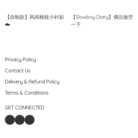
【自制款】风间格纹小衬衫
【Slowboy Diary】偶尔放空
☁️
一下
Privacy Policy
Contact Us
Delivery & Refund Policy
Terms & Conditions
GET CONNECTED