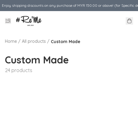
Enjoy shipping discounts on any purchase of MYR 150.00 or above! (for Specific d
Home
/
All products
/
Custom Made
Custom Made
24 products