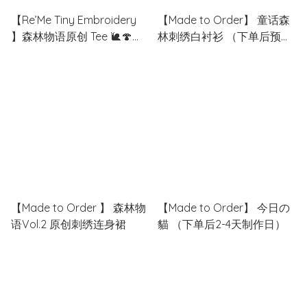
【Re’Me Tiny Embroidery
【Made to Order】 童话森
】森林物语原创 Tee 🐌🍄
林刺绣白衬衫 （下单后预计
（下单后需3-5天时间制作）
两周工作日完成）
【Made to Order 】 森林物
【Made to Order】 今日の
语Vol.2 原创刺绣连身裙
貓 （下单后2-4天制作日）