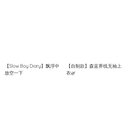
日）
【Slow Boy Diary】飘浮中
【自制款】森蓝界线无袖上
放空一下
衣🌿